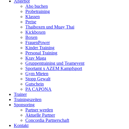
Angebot
Abo buchen
Probetraining
Klassen
Preise
Thaiboxen und Muay Thai
Kickboxen
Boxen
FrauenPower
Kinder Training
Personal Training
Krav Maga
Gruppentraining und Teamevent
Sportamt x AZEM Kampfsport
Gym Mieten
Stopp Gewalt
Gutschein
PA CAPONA
Trainer
Trainingszeiten
Sponsoring
Partner werden
Aktuelle Partner
Concordia Partnerschaft
Kontakt