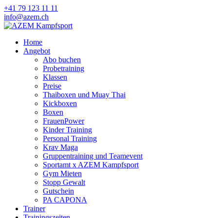
+41 79 123 11 11
info@azem.ch
Home
Angebot
Abo buchen
Probetraining
Klassen
Preise
Thaiboxen und Muay Thai
Kickboxen
Boxen
FrauenPower
Kinder Training
Personal Training
Krav Maga
Gruppentraining und Teamevent
Sportamt x AZEM Kampfsport
Gym Mieten
Stopp Gewalt
Gutschein
PA CAPONA
Trainer
Trainingszeiten