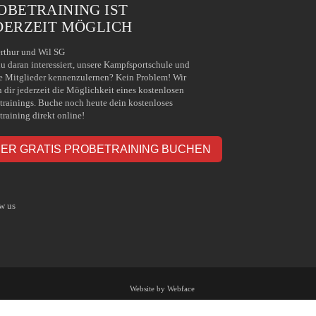
OBETRAINING IST
DERZEIT MÖGLICH
rthur und Wil SG
du daran interessiert, unsere Kampfsportschule und
e Mitglieder kennenzulernen? Kein Problem! Wir
n dir jederzeit die Möglichkeit eines kostenlosen
trainings. Buche noch heute dein kostenloses
training direkt online!
IER GRATIS PROBETRAINING BUCHEN
w us
Website by Webface