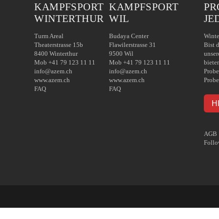
KAMPFSPORT
KAMPFSPORT
PR
WINTERTHUR
WIL
JE
Turm Areal
Budaya Center
Winte
Theaterstrasse 15b
Flawilerstrasse 31
Bist 
8400 Winterthur
9500 Wil
unser
Mob +41 79 123 11 11
Mob +41 79 123 11 11
biete
info@azem.ch
info@azem.ch
Probe
www.azem.ch
www.azem.ch
Probe
FAQ
FAQ
H
AGB
Follo