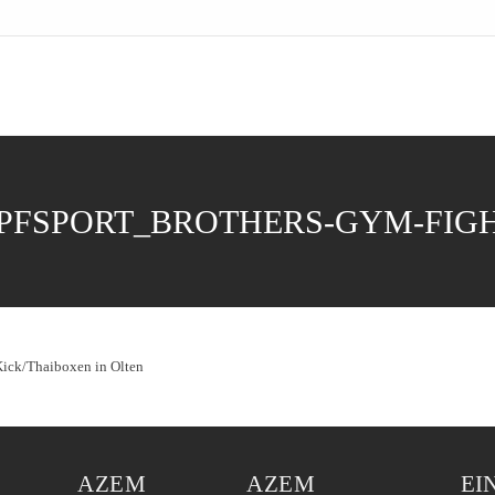
FSPORT_BROTHERS-GYM-FIGHT
AZEM
AZEM
EI