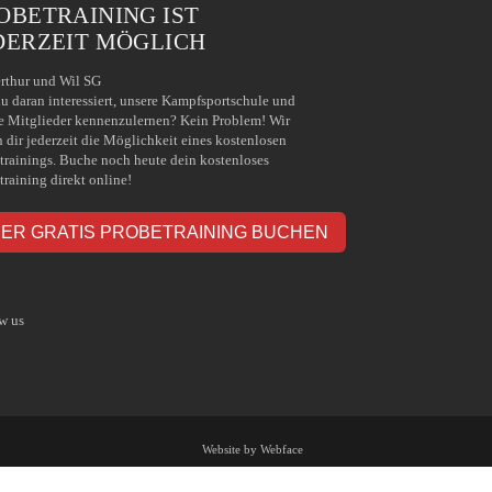
OBETRAINING IST
DERZEIT MÖGLICH
rthur und Wil SG
du daran interessiert, unsere Kampfsportschule und
e Mitglieder kennenzulernen? Kein Problem! Wir
n dir jederzeit die Möglichkeit eines kostenlosen
trainings. Buche noch heute dein kostenloses
training direkt online!
IER GRATIS PROBETRAINING BUCHEN
w us
Website by Webface