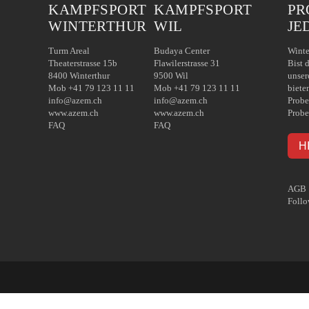
KAMPFSPORT
KAMPFSPORT
PR
WINTERTHUR
WIL
JE
Turm Areal
Budaya Center
Winte
Theaterstrasse 15b
Flawilerstrasse 31
Bist 
8400 Winterthur
9500 Wil
unser
Mob +41 79 123 11 11
Mob +41 79 123 11 11
biete
info@azem.ch
info@azem.ch
Probe
www.azem.ch
www.azem.ch
Probe
FAQ
FAQ
H
AGB
Follo