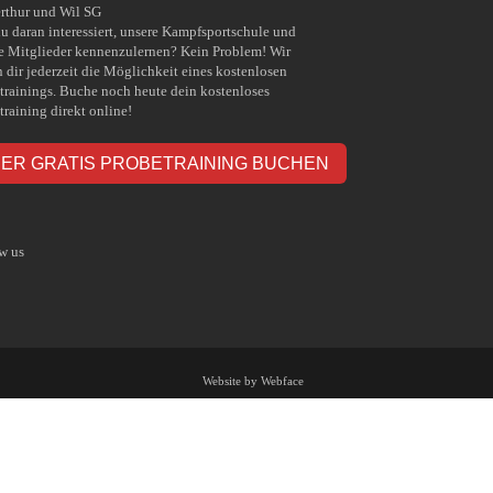
rthur und Wil SG
du daran interessiert, unsere Kampfsportschule und
e Mitglieder kennenzulernen? Kein Problem! Wir
n dir jederzeit die Möglichkeit eines kostenlosen
trainings. Buche noch heute dein kostenloses
training direkt online!
IER GRATIS PROBETRAINING BUCHEN
w us
Website by Webface