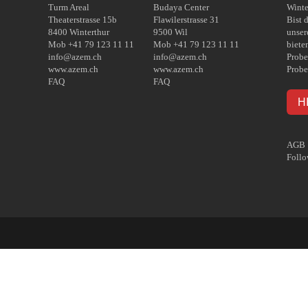
Turm Areal
Budaya Center
Winte
Theaterstrasse 15b
Flawilerstrasse 31
Bist 
8400 Winterthur
9500 Wil
unser
Mob +41 79 123 11 11
Mob +41 79 123 11 11
biete
info@azem.ch
info@azem.ch
Probe
www.azem.ch
www.azem.ch
Probe
FAQ
FAQ
H
AGB
Follo