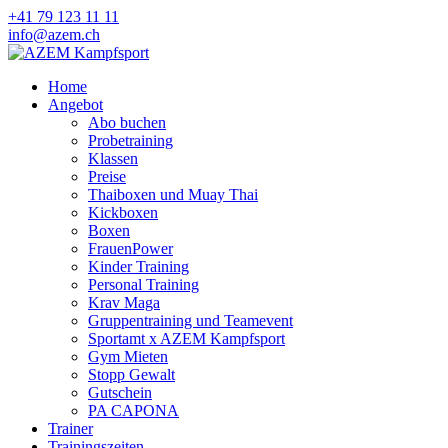
+41 79 123 11 11
info@azem.ch
Home
Angebot
Abo buchen
Probetraining
Klassen
Preise
Thaiboxen und Muay Thai
Kickboxen
Boxen
FrauenPower
Kinder Training
Personal Training
Krav Maga
Gruppentraining und Teamevent
Sportamt x AZEM Kampfsport
Gym Mieten
Stopp Gewalt
Gutschein
PA CAPONA
Trainer
Trainingszeiten