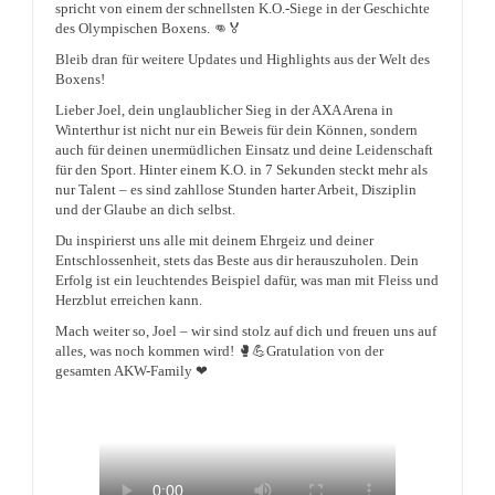
spricht von einem der schnellsten K.O.-Siege in der Geschichte
des Olympischen Boxens. 👊🏅
Bleib dran für weitere Updates und Highlights aus der Welt des
Boxens!
Lieber Joel, dein unglaublicher Sieg in der AXA Arena in
Winterthur ist nicht nur ein Beweis für dein Können, sondern
auch für deinen unermüdlichen Einsatz und deine Leidenschaft
für den Sport. Hinter einem K.O. in 7 Sekunden steckt mehr als
nur Talent – es sind zahllose Stunden harter Arbeit, Disziplin
und der Glaube an dich selbst.
Du inspirierst uns alle mit deinem Ehrgeiz und deiner
Entschlossenheit, stets das Beste aus dir herauszuholen. Dein
Erfolg ist ein leuchtendes Beispiel dafür, was man mit Fleiss und
Herzblut erreichen kann.
Mach weiter so, Joel – wir sind stolz auf dich und freuen uns auf
alles, was noch kommen wird! 🥊💪Gratulation von der
gesamten AKW-Family ❤