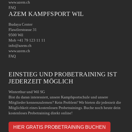
www.azem.ch
FAQ
AZEM KAMPFSPORT WIL
Budaya Center
Flawilerstrasse 31
9500 Wil
Mob +41 79 123 11 11
info@azem.ch
www.azem.ch
FAQ
EINSTIEG UND PROBETRAINING IST
JEDERZEIT MÖGLICH
Winterthur und Wil SG
Bist du daran interessiert, unsere Kampfsportschule und unsere
Mitglieder kennenzulernen? Kein Problem! Wir bieten dir jederzeit die
Möglichkeit eines kostenlosen Probetrainings. Buche noch heute dein
kostenloses Probetraining direkt online!
HIER GRATIS PROBETRAINING BUCHEN