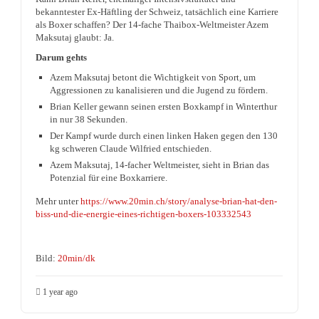
bekanntester Ex-Häftling der Schweiz, tatsächlich eine Karriere
als Boxer schaffen? Der 14-fache Thaibox-Weltmeister Azem
Maksutaj glaubt: Ja.
Darum gehts
Azem Maksutaj betont die Wichtigkeit von Sport, um
Aggressionen zu kanalisieren und die Jugend zu fördern.
Brian Keller gewann seinen ersten Boxkampf in Winterthur
in nur 38 Sekunden.
Der Kampf wurde durch einen linken Haken gegen den 130
kg schweren Claude Wilfried entschieden.
Azem Maksutaj, 14-facher Weltmeister, sieht in Brian das
Potenzial für eine Boxkarriere.
Mehr unter
https://www.20min.ch/story/analyse-brian-hat-den-
biss-und-die-energie-eines-richtigen-boxers-103332543
Bild:
20min/dk
1 year ago