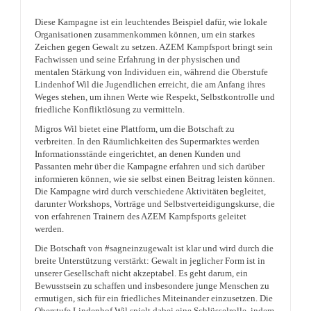
Diese Kampagne ist ein leuchtendes Beispiel dafür, wie lokale
Organisationen zusammenkommen können, um ein starkes
Zeichen gegen Gewalt zu setzen. AZEM Kampfsport bringt sein
Fachwissen und seine Erfahrung in der physischen und
mentalen Stärkung von Individuen ein, während die Oberstufe
Lindenhof Wil die Jugendlichen erreicht, die am Anfang ihres
Weges stehen, um ihnen Werte wie Respekt, Selbstkontrolle und
friedliche Konfliktlösung zu vermitteln.
Migros Wil bietet eine Plattform, um die Botschaft zu
verbreiten. In den Räumlichkeiten des Supermarktes werden
Informationsstände eingerichtet, an denen Kunden und
Passanten mehr über die Kampagne erfahren und sich darüber
informieren können, wie sie selbst einen Beitrag leisten können.
Die Kampagne wird durch verschiedene Aktivitäten begleitet,
darunter Workshops, Vorträge und Selbstverteidigungskurse, die
von erfahrenen Trainern des AZEM Kampfsports geleitet
werden.
Die Botschaft von #sagneinzugewalt ist klar und wird durch die
breite Unterstützung verstärkt: Gewalt in jeglicher Form ist in
unserer Gesellschaft nicht akzeptabel. Es geht darum, ein
Bewusstsein zu schaffen und insbesondere junge Menschen zu
ermutigen, sich für ein friedliches Miteinander einzusetzen. Die
Oberstufe Lindenhof Wil spielt dabei eine Schlüsselrolle, indem