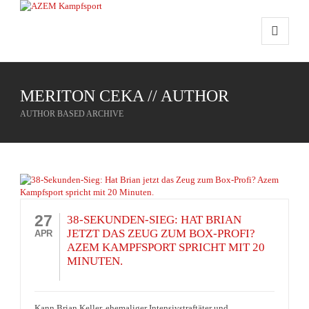
MERITON CEKA // AUTHOR
AUTHOR BASED ARCHIVE
27
38-SEKUNDEN-SIEG: HAT BRIAN
JETZT DAS ZEUG ZUM BOX-PROFI?
APR
AZEM KAMPFSPORT SPRICHT MIT 20
MINUTEN.
Kann Brian Keller, ehemaliger Intensivstraftäter und