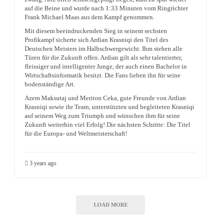
auf die Beine und wurde nach 1:33 Minuten vom Ringrichter
Frank Michael Maas aus dem Kampf genommen.
Mit diesem beeindruckenden Sieg in seinem sechsten
Profikampf sicherte sich Ardian Krasniqi den Titel des
Deutschen Meisters im Halbschwergewicht. Ihm stehen alle
Türen für die Zukunft offen. Ardian gilt als sehr talentierter,
fleissiger und intelligenter Junge, der auch einen Bachelor in
Wirtschaftsinformatik besitzt. Die Fans lieben ihn für seine
bodenständige Art.
Azem Maksutaj und Meriton Ceka, gute Freunde von Ardian
Krasniqi sowie ihr Team, unterstützten und begleiteten Krasniqi
auf seinem Weg zum Triumph und wünschen ihm für seine
Zukunft weiterhin viel Erfolg! Die nächsten Schritte: Die Titel
für die Europa- und Weltmeisterschaft!
3 years ago
LOAD MORE