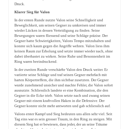
Druck.
Klarer Sieg für Valon
In der ersten Runde nutzte Valon seine Schnelligkeit und
Beweglichkeit, um seinen Gegner zu umkreisen und immer
wieder Lücken in dessen Verteidigung zu finden. Seine
Bewegungen waren fliessend und seine Schläge präzise. Der
Gegner hatte Schwierigkeiten, Valons Tempo mitzuhalten und
konnte sich kaum gegen die Angriffe wehren. Valon liess ihm
keinen Raum zur Erholung und setzte immer wieder nach, ohne
dabei überhastet zu wirken. Seine Ruhe und Besonnenheit im
Ring waren beeindruckend.
In der zweiten Runde verschärfte Valon den Druck weiter. Er
variierte seine Schläge und traf seinen Gegner mehrfach mit
harten Körpertreffern, die ihm sichtbar zusetzten. Der Gegner
wurde zunehmend unsicher und machte Fehler, die Valon sofort
ausnutzte. Schliesslich landete er eine Kombination, die den
Gegner in die Ecke trieb. Valon setzte nach und zwang seinen
Gegner mit einem kraftvollen Haken in die Defensive. Der
Gegner konnte nicht mehr antworten und gab schliesslich auf.
Valons erster Kampf und Sieg bedeuten uns allen sehr viel. Seit
Tag eins war es sein grosser Traum, in den Ring zu steigen. Mit
diesem Sieg hat er bewiesen, dass jeder, der an seine Träume