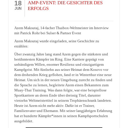
18
AMP-EVENT: DIE GESICHTER DES
ERFOLGS
JUN
Azem Maksutaj, 14-facher Thaibox-Weltmeister im Interview
mit Patrick Rohr bei Sulser & Partner Event
Azem Maksutaj wurde eingeladen, seine Geschichte zu
erzählen:
Über zwanzig Jahre lang stand Azem gegen die stärksten und
berühmtesten Kämpfer im Ring. Eine Karriere geprägt von
unbändigem Willen, enormer Resilienz und einzigartigem
Kampfgeist. Mit fünfzehn aus seiner Heimat dem Kosovo vor
dem drohenden Krieg geflohen, fand er in Winterthur eine neue
Heimat. Um sich in der neuen Umgebung zurecht zu finden und
die Sprache zu lernen, begleitete Azem einen Bekannten zum
Muay-Thai Training. Was dann folgte, war eine beispiellose
Sportkarriere an deren Ende über dreissig Titel, darunter
vierzehn Weltmeistertitel in seinem Trophäenschrank landeten.
Heute ist Azem nicht mehr aktiv. Dafür ist er Trainer,
Familienvater und Ehemann. Mit seiner langjährigen Erfahrung
hat er hunderte Kämpfer*innen in seinen Kampfsportschulen
ausgebildet.