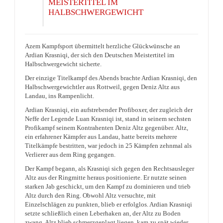
MEISTERTITEL IM
HALBSCHWERGEWICHT
Azem Kampfsport übermittelt herzliche Glückwünsche an
Ardian Krasniqi, der sich den Deutschen Meistertitel im
Halbschwergewicht sicherte.
Der einzige Titelkampf des Abends brachte Ardian Krasniqi, den
Halbschwergewichtler aus Rottweil, gegen Deniz Altz aus
Landau, ins Rampenlicht.
Ardian Krasniqi, ein aufstrebender Profiboxer, der zugleich der
Neffe der Legende Luan Krasniqi ist, stand in seinem sechsten
Profikampf seinem Kontrahenten Deniz Altz gegenüber. Altz,
ein erfahrener Kämpfer aus Landau, hatte bereits mehrere
Titelkämpfe bestritten, war jedoch in 25 Kämpfen zehnmal als
Verlierer aus dem Ring gegangen.
Der Kampf begann, als Krasniqi sich gegen den Rechtsausleger
Altz aus der Ringmitte heraus positionierte. Er nutzte seinen
starken Jab geschickt, um den Kampf zu dominieren und trieb
Altz durch den Ring. Obwohl Altz versuchte, mit
Einzelschlägen zu punkten, blieb er erfolglos. Ardian Krasniqi
setzte schließlich einen Leberhaken an, der Altz zu Boden
zwang. Altz blieb schmerzgeplagt liegen, kam zu spät wieder